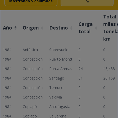
Mostrando 5 columnas
Total
Carga
miles 
Año
Origen
Destino
total
tonel
km
1984
Antártica
Sobrevuelo
0
0
1984
Concepción
Puerto Montt
0
0
1984
Concepción
Punta Arenas
24
43,488
1984
Concepción
Santiago
61
26,169
1984
Concepción
Temuco
0
0
1984
Concepción
Valdivia
0
0
1984
Copiapó
Antofagasta
0
0
1984
Copiapó
La Serena
0
0