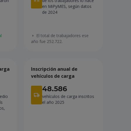
laron
de los trabajadores lo hace
en MiPyMES, según datos
de 2024
l
El total de trabajadores ese
año fue 252.722.
arga
Inscripción anual de
vehículos de carga
48.586
edio
vehículos de carga inscritos
ís
el año 2025
os,