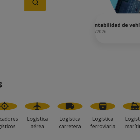
Actualizado: 07/08/2026
s
icadores
Logística
Logística
Logística
Logíst
gísticos
aérea
carretera
ferroviaria
marít