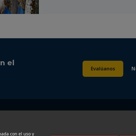
n el
Evalúanos
N
nada con el uso y