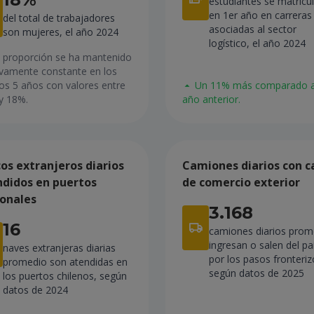
estudiantes se matricu
en 1er año en carreras
del total de trabajadores
asociadas al sector
son mujeres, el año 2024
logístico, el año 2024
 proporción se ha mantenido
ivamente constante en los
Un 11% más comparado a
os 5 años con valores entre
año anterior.
y 18%.
os extranjeros diarios
Camiones diarios con c
ndidos en puertos
de comercio exterior
ionales
3.168
16
camiones diarios prom
ingresan o salen del pa
naves extranjeras diarias
por los pasos fronteriz
promedio son atendidas en
según datos de 2025
los puertos chilenos, según
datos de 2024